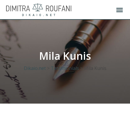
Skip
to
content
Mila Kunis
Dikaio.net
>
Testimonials
>
Mila Kunis